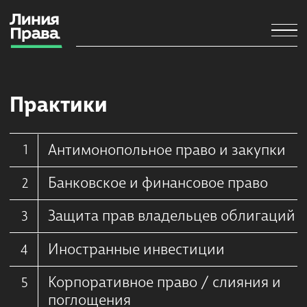
П
р
а
к
т
и
к
и
Антимонопольное право и закупки
1
Банковское и финансовое право
2
Защита прав владельцев облигаций
3
Иностранные инвестиции
4
Корпоративное право / слияния и
5
поглощения