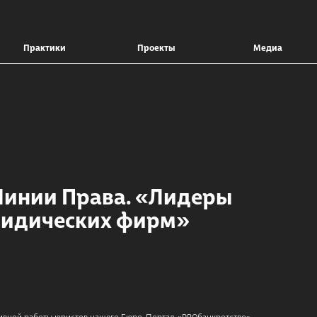
Практики
Проекты
Медиа
 Линии Права. «Лидеры
ридических фирм»
ивной работы юристов нашего Бюро. Портал «PROбанкротство»