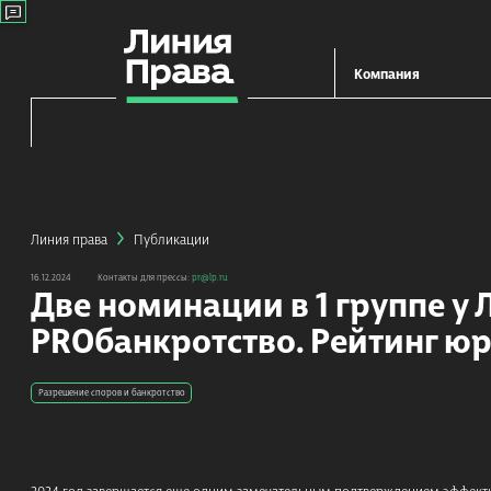
Компания
Линия права
Публикации
16.12.2024
Контакты для прессы:
pr@lp.ru
Две номинации в 1 группе у
PROбанкротство. Рейтинг ю
Разрешение споров и банкротство
2024 год завершается еще одним замечательным подтверждением эффект