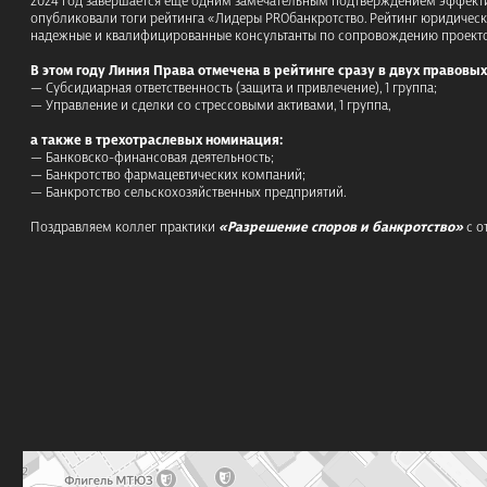
опубликовали тоги рейтинга «Лидеры PROбанкротство. Рейтинг юридичес
надежные и квалифицированные консультанты по сопровождению проектов
В этом году Линия Права отмечена в рейтинге сразу в двух правовы
— Субсидиарная ответственность (защита и привлечение), 1 группа;
— Управление и сделки со стрессовыми активами, 1 группа,
а также в трехотраслевых номинация:
— Банковско-финансовая деятельность;
— Банкротство фармацевтических компаний;
— Банкротство сельскохозяйственных предприятий.
Поздравляем коллег практики
«Разрешение споров и банкротство»
с о