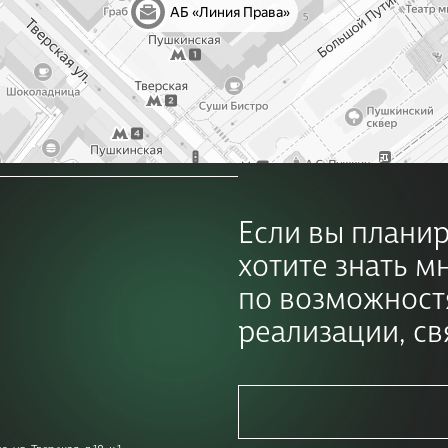
Е
с
л
и
в
ы
п
л
а
н
и
х
о
т
и
т
е
з
н
а
т
ь
м
п
о
в
о
з
м
о
ж
н
о
с
т
р
е
а
л
и
з
а
ц
и
и
,
с
в