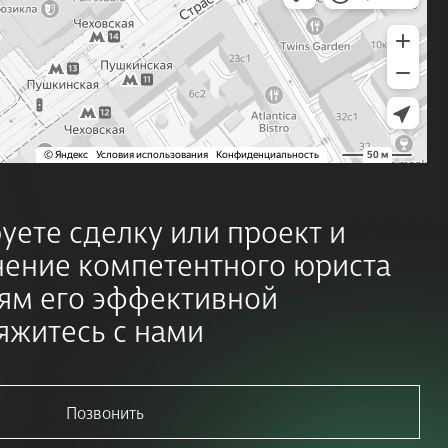
р
у
е
т
е
с
д
е
л
к
у
и
л
и
п
р
о
е
к
т
и
н
е
н
и
е
к
о
м
п
е
т
е
н
т
н
о
г
о
ю
р
и
с
т
а
я
м
е
г
о
э
ф
ф
е
к
т
и
в
н
о
й
я
ж
и
т
е
с
ь
с
н
а
м
и
Позвонить